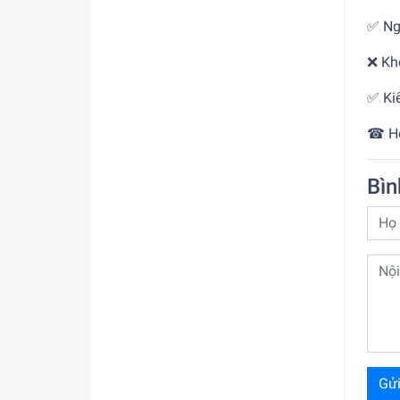
✅ Ng
❌ Kh
✅ Kiể
☎ Ho
Bìn
Gửi