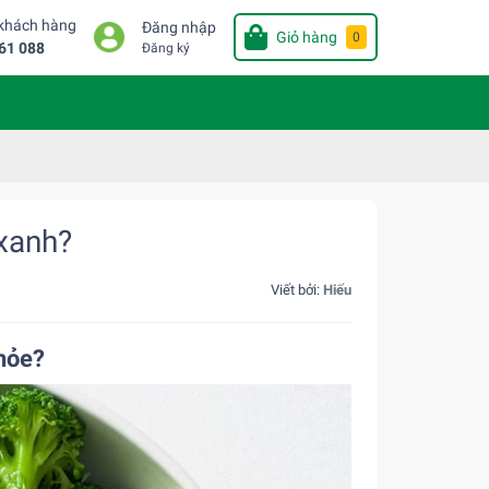
 khách hàng
Đăng nhập
Giỏ hàng
0
61 088
Đăng ký
 xanh?
Viết bởi:
Hiếu
khỏe?