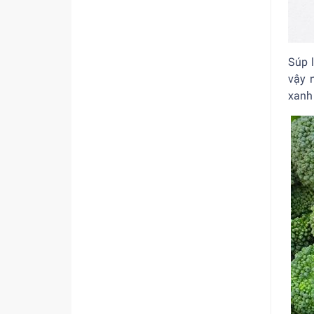
Súp 
vậy 
xanh 