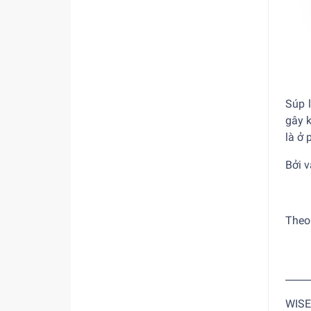
Súp 
gây k
là ở
Bởi v
Theo
_____
WISE