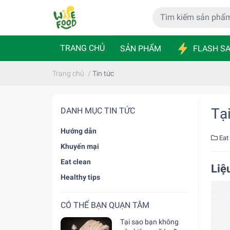
TRANG CHỦ
SẢN PHẨM
FLASH SA
Trang chủ
/
Tin tức
Tạ
DANH MỤC TIN TỨC
Hướng dẫn
Eat
Khuyến mại
Eat clean
Liệ
Healthy tips
CÓ THỂ BẠN QUẠN TÂM
Tại sao bạn không