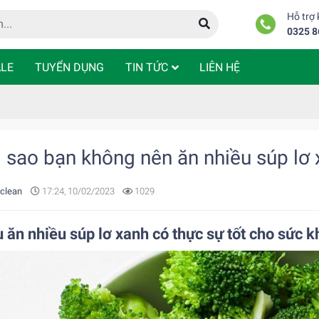
Hỗ trợ
0325 8
LE
TUYỂN DỤNG
TIN TỨC
LIÊN HỆ
i sao bạn không nên ăn nhiều súp lơ
 clean
17:24, 10/02/2023
1029
u ăn nhiều súp lơ xanh có thực sự tốt cho sức 