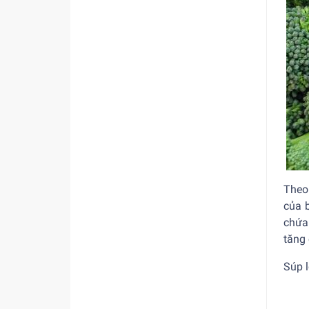
Theo
của 
chứa
tăng 
Súp l