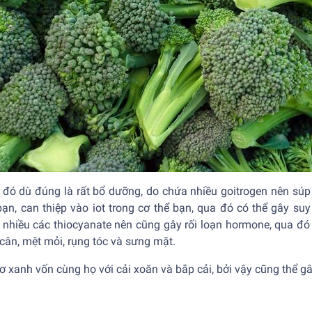
 đó dù đúng là rất bổ dưỡng, do chứa nhiều goitrogen nên súp
bạn, can thiệp vào iot trong cơ thể bạn, qua đó có thể gây s
 nhiều các thiocyanate nên cũng gây rối loạn hormone, qua đó 
cân, mệt mỏi, rụng tóc và sưng mặt.
ơ xanh vốn cùng họ với cải xoăn và bắp cải, bởi vậy cũng thể gâ