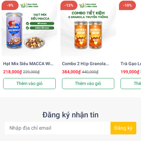
-9%
-13%
-10%
Hạt Mix Siêu MACCA Wise
Combo 2 Hộp Granola
Trà Gạo L
Food 500g Không Yến
Siêu Hạt 500g WISE FOOD
WISE FOO
218,000₫
384,000₫
199,000₫
239,000₫
440,000₫
Mạch, Hạt Bổ Sung Dinh
10% Yến Mạch Sấy Giòn,
Dưỡng
Ngũ Cốc Dinh Dưỡng, Hỗ
Thêm vào giỏ
Thêm vào giỏ
Thê
Trợ Giảm Cân
Đăng ký nhận tin
Đăng ký