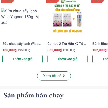
Sữa chua sấy lạnh Wise
Combo 2 Trà Hắc Kỳ Tử
Bánh Bisc
Yogood 150g - Vị xoài
120g WISE FOOD
Cám Vị C
165,000₫
352,000₫
152,000₫
195,000₫
420,000₫
180g
Thêm vào giỏ
Thêm vào giỏ
Thê
Xem tất cả
Sản phẩm bán chạy