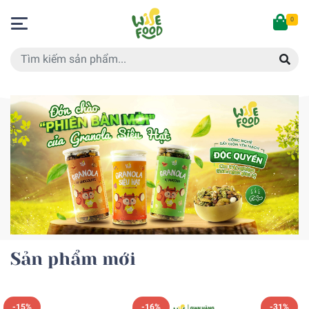
0
Sản phẩm mới
-15%
-16%
-31%